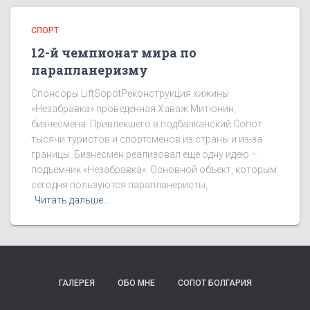
СПОРТ
12-й чемпионат мира по
парапланеризму
Спонсоры LiftSopotРеконструкция хижины
«Незабравка» проведенная Хаваж Митюнин,
бизнесмена. Привлекшего в подбалканский Сопот
тысячи туристов и спортсменов из страны и из-за
границы. Бизнесмен реализовал еще одну идею –
подъемник «Незабравка». Основной объект, которым
сегодня пользуются парапланеристы,
Читать дальше…
ГАЛЕРЕЯ
ОБО МНЕ
СОПОТ БОЛГАРИЯ