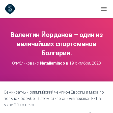
П
Е
Р
Е
К
Валентин Йорданов – один из
Л
Ю
величайших спортсменов
Ч
И
Болгарии.
Т
Ь
Опубликовано
Nataliamingo
в
19 октября, 2023
Н
А
В
И
Г
А
Семикратный олимпийский чемпион Европы и мира по
Ц
вольной борьбе. В этом стиле он был признан №1 в
И
Ю
мире 20-го века.