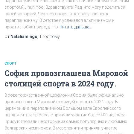
парапланеризма. Расскажите, как вы начали заниматься этим
спортом? Jihun Yoo: Здравствуйте! Рад, что могу поделиться
своей историей. Честно говоря, я не сразу пришёл к
парапланеризму. В детстве я увлекался альпинизмом и
просто любил природу. Но
Читать дальше…
От
Nataliamingo
,
1 год
тому
СПОРТ
София провозглашена Мировой
столицей спорта в 2024 году.
В ходе торжественной церемонии София была официально
провозглашена Мировой столицей спорта в 2024 году. В
церемонии в переполненном Большом зале Европейского
парламента в Брюсселе приняли участие более 400 человек.
Присутствовали некоторые из самых популярных и любимых
болгарских чемпионов. В мероприятии приняли участие