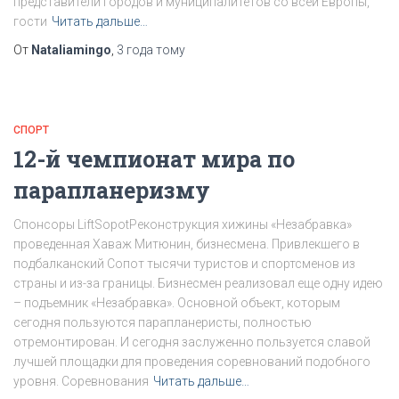
представители городов и муниципалитетов со всей Европы,
гости
Читать дальше…
От
Nataliamingo
,
3 года
тому
СПОРТ
12-й чемпионат мира по
парапланеризму
Спонсоры LiftSopotРеконструкция хижины «Незабравка»
проведенная Хаваж Митюнин, бизнесмена. Привлекшего в
подбалканский Сопот тысячи туристов и спортсменов из
страны и из-за границы. Бизнесмен реализовал еще одну идею
– подъемник «Незабравка». Основной объект, которым
сегодня пользуются парапланеристы, полностью
отремонтирован. И сегодня заслуженно пользуется славой
лучшей площадки для проведения соревнований подобного
уровня. Соревнования
Читать дальше…